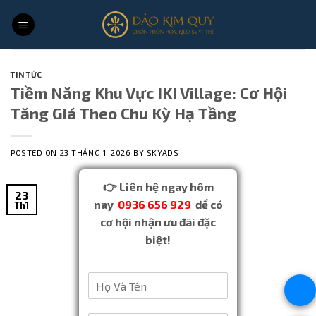
Skip
to
content
TIN TỨC
Tiềm Năng Khu Vực IKI Village: Cơ Hội
Tăng Giá Theo Chu Kỳ Hạ Tầng
POSTED ON
23 THÁNG 1, 2026
BY
SKYADS
👉 Liên hệ ngay hôm
23
nay
0936 656 929
để có
Th1
cơ hội nhận ưu đãi đặc
biệt!​
H
ọ
V