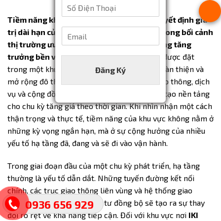
S
à
ố
T
Tiềm năng khu vực luôn là yếu tố cốt lõi quyết định giá
Đ
ê
E
i
trị dài hạn của một dự án căn hộ, đặc biệt trong bối cảnh
n
m
ệ
*
thị trường ưu tiên các sản phẩm có khả năng tăng
a
n
trưởng bền vững theo hạ tầng.
IKI Village được đặt
i
T
trong một khu vực đang trải qua quá trình hoàn thiện và
Đăng Ký
l
h
*
o
mở rộng đô thị có chọn lọc, nơi các dự án giao thông, dịch
ạ
vụ và cộng đồng dân cư cùng lúc hình thành, tạo nền tảng
i
cho chu kỳ tăng giá theo thời gian. Khi nhìn nhận một cách
*
thận trọng và thực tế, tiềm năng của khu vực không nằm ở
những kỳ vọng ngắn hạn, mà ở sự cộng hưởng của nhiều
yếu tố hạ tầng đã, đang và sẽ đi vào vận hành.
Trong giai đoạn đầu của một chu kỳ phát triển, hạ tầng
thường là yếu tố dẫn dắt. Những tuyến đường kết nối
chính, các trục giao thông liên vùng và hệ thống giao
thông nội khu khi được đầu tư đồng bộ sẽ tạo ra sự thay
0936 656 929
đổi rõ rệt về khả năng tiếp cận. Đối với khu vực nơi
IKI