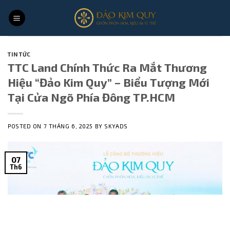
Skip
to
content
TIN TỨC
TTC Land Chính Thức Ra Mắt Thương
Hiệu “Đảo Kim Quy” – Biểu Tượng Mới
Tại Cửa Ngõ Phía Đông TP.HCM
POSTED ON
7 THÁNG 6, 2025
BY
SKYADS
07
Th6