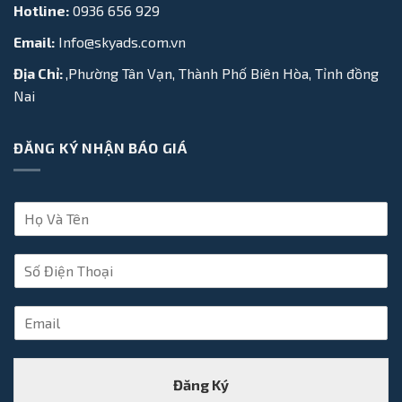
Hotline:
0936 656 929
Email:
Info@skyads.com.vn
Địa Chỉ:
,Phường Tân Vạn, Thành Phố Biên Hòa, Tỉnh đồng
Nai
ĐĂNG KÝ NHẬN BÁO GIÁ
H
ọ
V
S
à
ố
T
Đ
ê
E
i
n
m
ệ
*
a
n
i
T
Đăng Ký
l
h